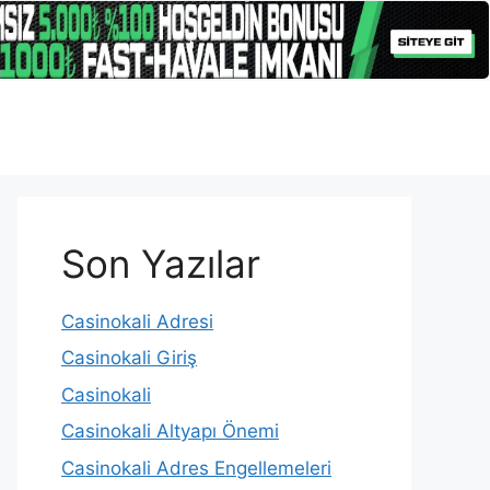
Son Yazılar
Casinokali Adresi
Casinokali Giriş
Casinokali
Casinokali Altyapı Önemi
Casinokali Adres Engellemeleri