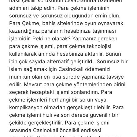
nasıl çekilir sorusunun cevaplarında özetlenen
adımları takip edin. Para çekme işleminin
sorunsuz ve sorunsuz olduğundan emin olun.
Para Çekme, bahis sitelerinde oyun oynayarak
kazandığınız paraların hesabınıza taşınması
işlemidir. Peki ne olacak? Yapmanız gereken
para çekme işlemi, para çekme teknolojisi
kullanılarak anında hesabınıza aktarılır. Bunun
için çok sayıda alternatif geliştirildi. Sorunsuz bir
işlem sağlamak için Casinokali ödemenizi
mümkün olan en kısa sürede yapmanız tavsiye
edilir. Mevcut para çekme yöntemlerinden birini
seçerek hesaptaki işlemi sonlandırın. Para
çekme işlemleri herhangi bir sorun veya
komplikasyon olmadan gerçekleştirilebilir. Para
çekme işlemi hızlı ve son derece güvenilir bir
şekilde gerçekleştirilir. Para çekme işlemi
sırasında Casinokali öncelikli endişesi