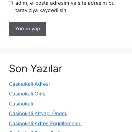
adım, e-posta adresim ve site adresim bu
tarayıcıya kaydedilsin.
Son Yazılar
Casinokali Adresi
Casinokali Giriş
Casinokali
Casinokali Altyapı Önemi
Casinokali Adres Engellemeleri