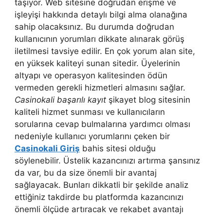
taşıyor. Web sitesine doğrudan erişme ve
işleyişi hakkında detaylı bilgi alma olanağına
sahip olacaksınız. Bu durumda doğrudan
kullanıcının yorumları dikkate alınarak görüş
iletilmesi tavsiye edilir. En çok yorum alan site,
en yüksek kaliteyi sunan sitedir. Üyelerinin
altyapı ve operasyon kalitesinden ödün
vermeden gerekli hizmetleri almasını sağlar.
Casinokali başarılı kayıt
şikayet blog sitesinin
kaliteli hizmet sunması ve kullanıcıların
sorularına cevap bulmalarına yardımcı olması
nedeniyle kullanıcı yorumlarını çeken bir
Casinokali Giriş
bahis sitesi olduğu
söylenebilir. Üstelik kazancınızı artırma şansınız
da var, bu da size önemli bir avantaj
sağlayacak. Bunları dikkatli bir şekilde analiz
ettiğiniz takdirde bu platformda kazancınızı
önemli ölçüde artıracak ve rekabet avantajı