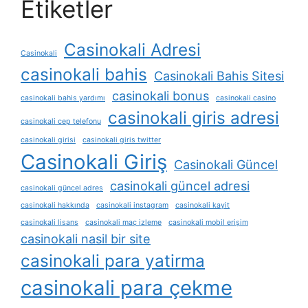
Etiketler
Casinokali Adresi
Casinokali
casinokali bahis
Casinokali Bahis Sitesi
casinokali bonus
casinokali bahis yardımı
casinokali casino
casinokali giris adresi
casinokali cep telefonu
casinokali girisi
casinokali giris twitter
Casinokali Giriş
Casinokali Güncel
casinokali güncel adresi
casinokali güncel adres
casinokali hakkında
casinokali instagram
casinokali kayit
casinokali lisans
casinokali maç izleme
casinokali mobil erişim
casinokali nasil bir site
casinokali para yatirma
casinokali para çekme