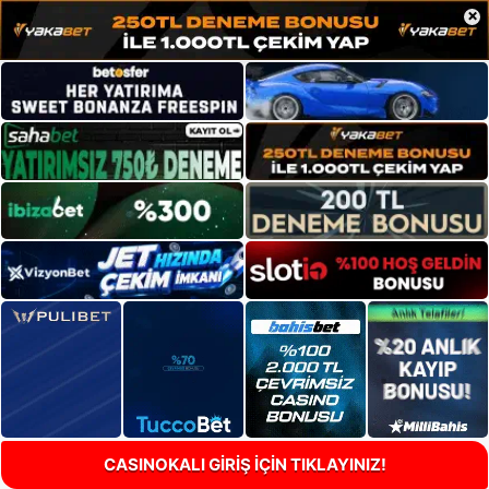
×
CASINOKALI GİRİŞ İÇİN TIKLAYINIZ!