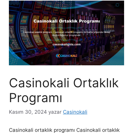
Casinokali Ortaklık
Programı
Kasım 30, 2024
yazar
Casinokali
Casinokali ortaklık programı Casinokali ortaklık