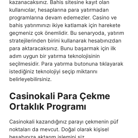
kazanacaksınız. Bahis sitesine kayıt olan
kullanıcılar, hesaplarına para yatırmadan
programlarına devam edemezler. Casino ve
bahis yatırımınızı ikiye katlamak için harekete
geçmeniz çok önemlidir. Bu senaryoda, yatırım
stratejilerinden birini kullanarak hesabınızdan
para aktaracaksınız. Bunu başarmak için ilk
adım uygun bir yatırma teknolojisinin
seçilmesidir. Para yatırma butonuna tıklayarak
istediğiniz teknolojiyi seçip miktarını
belirleyebilirsiniz.
Casinokali Para Çekme
Ortaklık Programı
Casinokali kazandığınız parayı çekmenin püf
noktaları da mevcut. Doğal olarak kişisel
hesabınıza aktarım işlemini siz