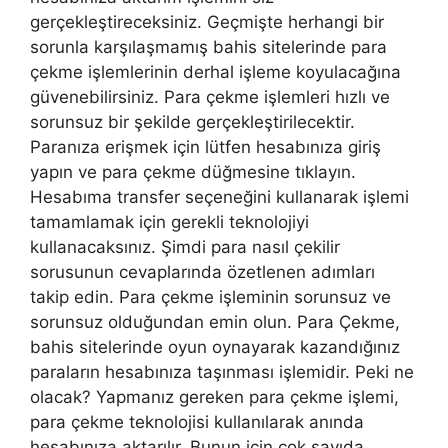
gerçekleştireceksiniz. Geçmişte herhangi bir
sorunla karşılaşmamış bahis sitelerinde para
çekme işlemlerinin derhal işleme koyulacağına
güvenebilirsiniz. Para çekme işlemleri hızlı ve
sorunsuz bir şekilde gerçekleştirilecektir.
Paranıza erişmek için lütfen hesabınıza giriş
yapın ve para çekme düğmesine tıklayın.
Hesabıma transfer seçeneğini kullanarak işlemi
tamamlamak için gerekli teknolojiyi
kullanacaksınız. Şimdi para nasıl çekilir
sorusunun cevaplarında özetlenen adımları
takip edin. Para çekme işleminin sorunsuz ve
sorunsuz olduğundan emin olun. Para Çekme,
bahis sitelerinde oyun oynayarak kazandığınız
paraların hesabınıza taşınması işlemidir. Peki ne
olacak? Yapmanız gereken para çekme işlemi,
para çekme teknolojisi kullanılarak anında
hesabınıza aktarılır. Bunun için çok sayıda