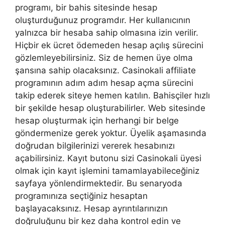
programı, bir bahis sitesinde hesap
oluşturduğunuz programdır. Her kullanıcının
yalnızca bir hesaba sahip olmasına izin verilir.
Hiçbir ek ücret ödemeden hesap açılış sürecini
gözlemleyebilirsiniz. Siz de hemen üye olma
şansına sahip olacaksınız. Casinokali affiliate
programının adım adım hesap açma sürecini
takip ederek siteye hemen katılın. Bahisçiler hızlı
bir şekilde hesap oluşturabilirler. Web sitesinde
hesap oluşturmak için herhangi bir belge
göndermenize gerek yoktur. Üyelik aşamasında
doğrudan bilgilerinizi vererek hesabınızı
açabilirsiniz. Kayıt butonu sizi Casinokali üyesi
olmak için kayıt işlemini tamamlayabileceğiniz
sayfaya yönlendirmektedir. Bu senaryoda
programınıza seçtiğiniz hesaptan
başlayacaksınız. Hesap ayrıntılarınızın
doğruluğunu bir kez daha kontrol edin ve