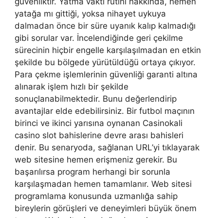
güvenliktir. Yatma vakti rutini hakkında, hemen
yatağa mı gittiği, yoksa nihayet uykuya
dalmadan önce bir süre uyanık kalıp kalmadığı
gibi sorular var. İncelendiğinde geri çekilme
sürecinin hiçbir engelle karşılaşılmadan en etkin
şekilde bu bölgede yürütüldüğü ortaya çıkıyor.
Para çekme işlemlerinin güvenliği garanti altına
alınarak işlem hızlı bir şekilde
sonuçlanabilmektedir. Bunu değerlendirip
avantajlar elde edebilirsiniz. Bir futbol maçının
birinci ve ikinci yarısına oynanan Casinokali
casino slot bahislerine devre arası bahisleri
denir. Bu senaryoda, sağlanan URL’yi tıklayarak
web sitesine hemen erişmeniz gerekir. Bu
başarılırsa program herhangi bir sorunla
karşılaşmadan hemen tamamlanır. Web sitesi
programlama konusunda uzmanlığa sahip
bireylerin görüşleri ve deneyimleri büyük önem