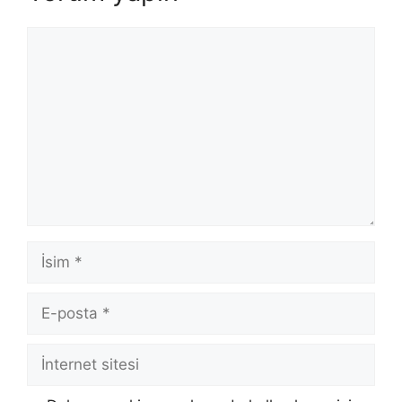
Yorum
İsim
E-
posta
İnternet
sitesi