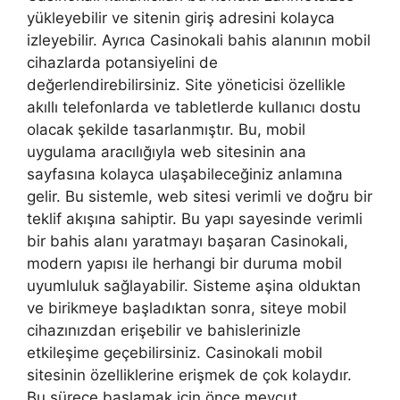
yükleyebilir ve sitenin giriş adresini kolayca
izleyebilir. Ayrıca Casinokali bahis alanının mobil
cihazlarda potansiyelini de
değerlendirebilirsiniz. Site yöneticisi özellikle
akıllı telefonlarda ve tabletlerde kullanıcı dostu
olacak şekilde tasarlanmıştır. Bu, mobil
uygulama aracılığıyla web sitesinin ana
sayfasına kolayca ulaşabileceğiniz anlamına
gelir. Bu sistemle, web sitesi verimli ve doğru bir
teklif akışına sahiptir. Bu yapı sayesinde verimli
bir bahis alanı yaratmayı başaran Casinokali,
modern yapısı ile herhangi bir duruma mobil
uyumluluk sağlayabilir. Sisteme aşina olduktan
ve birikmeye başladıktan sonra, siteye mobil
cihazınızdan erişebilir ve bahislerinizle
etkileşime geçebilirsiniz. Casinokali mobil
sitesinin özelliklerine erişmek de çok kolaydır.
Bu sürece başlamak için önce mevcut