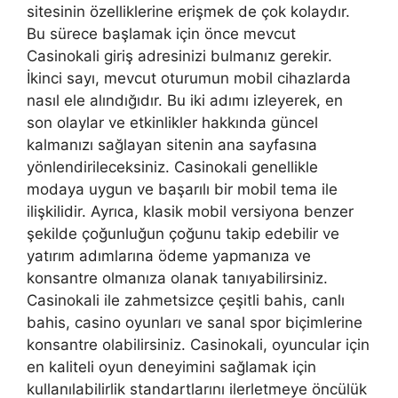
sitesinin özelliklerine erişmek de çok kolaydır.
Bu sürece başlamak için önce mevcut
Casinokali giriş adresinizi bulmanız gerekir.
İkinci sayı, mevcut oturumun mobil cihazlarda
nasıl ele alındığıdır. Bu iki adımı izleyerek, en
son olaylar ve etkinlikler hakkında güncel
kalmanızı sağlayan sitenin ana sayfasına
yönlendirileceksiniz. Casinokali genellikle
modaya uygun ve başarılı bir mobil tema ile
ilişkilidir. Ayrıca, klasik mobil versiyona benzer
şekilde çoğunluğun çoğunu takip edebilir ve
yatırım adımlarına ödeme yapmanıza ve
konsantre olmanıza olanak tanıyabilirsiniz.
Casinokali ile zahmetsizce çeşitli bahis, canlı
bahis, casino oyunları ve sanal spor biçimlerine
konsantre olabilirsiniz. Casinokali, oyuncular için
en kaliteli oyun deneyimini sağlamak için
kullanılabilirlik standartlarını ilerletmeye öncülük