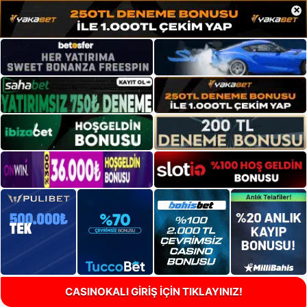
×
CASINOKALI GİRİŞ İÇİN TIKLAYINIZ!