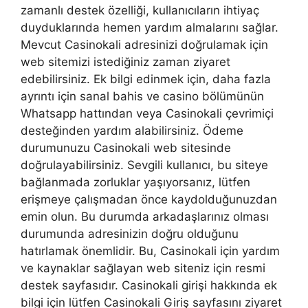
zamanlı destek özelliği, kullanıcıların ihtiyaç
duyduklarında hemen yardım almalarını sağlar.
Mevcut Casinokali adresinizi doğrulamak için
web sitemizi istediğiniz zaman ziyaret
edebilirsiniz. Ek bilgi edinmek için, daha fazla
ayrıntı için sanal bahis ve casino bölümünün
Whatsapp hattından veya Casinokali çevrimiçi
desteğinden yardım alabilirsiniz. Ödeme
durumunuzu Casinokali web sitesinde
doğrulayabilirsiniz. Sevgili kullanıcı, bu siteye
bağlanmada zorluklar yaşıyorsanız, lütfen
erişmeye çalışmadan önce kaydolduğunuzdan
emin olun. Bu durumda arkadaşlarınız olması
durumunda adresinizin doğru olduğunu
hatırlamak önemlidir. Bu, Casinokali için yardım
ve kaynaklar sağlayan web siteniz için resmi
destek sayfasıdır. Casinokali girişi hakkında ek
bilgi için lütfen Casinokali Giriş sayfasını ziyaret