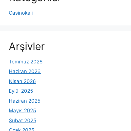
Casinokali
Arşivler
Temmuz 2026
Haziran 2026
Nisan 2026
Eylül 2025
Haziran 2025
Mayıs 2025
Şubat 2025
Ocak 2025