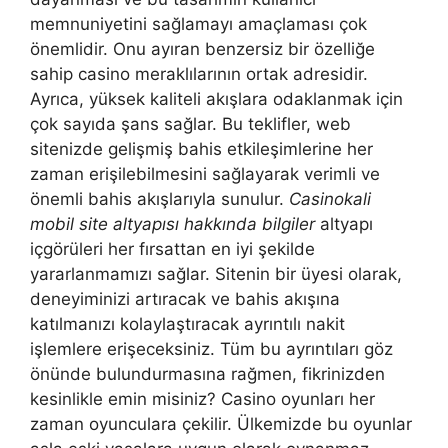
memnuniyetini sağlamayı amaçlaması çok
önemlidir. Onu ayıran benzersiz bir özelliğe
sahip casino meraklılarının ortak adresidir.
Ayrıca, yüksek kaliteli akışlara odaklanmak için
çok sayıda şans sağlar. Bu teklifler, web
sitenizde gelişmiş bahis etkileşimlerine her
zaman erişilebilmesini sağlayarak verimli ve
önemli bahis akışlarıyla sunulur.
Casinokali
mobil site altyapısı hakkında bilgiler
altyapı
içgörüleri her fırsattan en iyi şekilde
yararlanmamızı sağlar. Sitenin bir üyesi olarak,
deneyiminizi artıracak ve bahis akışına
katılmanızı kolaylaştıracak ayrıntılı nakit
işlemlere erişeceksiniz. Tüm bu ayrıntıları göz
önünde bulundurmasına rağmen, fikrinizden
kesinlikle emin misiniz? Casino oyunları her
zaman oyunculara çekilir. Ülkemizde bu oyunlar