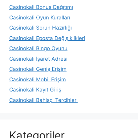
Casinokali Bonus Dağıtımı
Casinokali Oyun Kuralları
Casinokali Sorun Hazırlığı
Casinokali Eposta Değişiklikleri
Casinokali Bingo Oyunu
Casinokali İşaret Adresi
Casinokali Geniş Erişim
Casinokali Mobil Erişim
Casinokali Kayıt Giriş
Casinokali Bahisçi Tercihleri
Kategoriler