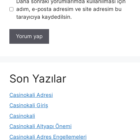
Daha sonraki yorumlarımda kullanılması için
adım, e-posta adresim ve site adresim bu
tarayıcıya kaydedilsin.
Son Yazılar
Casinokali Adresi
Casinokali Giriş
Casinokali
Casinokali Altyapı Önemi
Casinokali Adres Engellemeleri