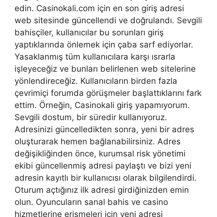
edin. Casinokali.com için en son giriş adresi
web sitesinde güncellendi ve doğrulandı. Sevgili
bahisçiler, kullanıcılar bu sorunları giriş
yaptıklarında önlemek için çaba sarf ediyorlar.
Yasaklanmış tüm kullanıcılara karşı ısrarla
işleyeceğiz ve bunları belirlenen web sitelerine
yönlendireceğiz. Kullanıcıların birden fazla
çevrimiçi forumda görüşmeler başlattıklarını fark
ettim. Örneğin, Casinokali giriş yapamıyorum.
Sevgili dostum, bir süredir kullanıyoruz.
Adresinizi güncelledikten sonra, yeni bir adres
oluşturarak hemen bağlanabilirsiniz. Adres
değişikliğinden önce, kurumsal risk yönetimi
ekibi güncellenmiş adresi paylaştı ve bizi yeni
adresin kayıtlı bir kullanıcısı olarak bilgilendirdi.
Oturum açtığınız ilk adresi girdiğinizden emin
olun. Oyuncuların sanal bahis ve casino
hizmetlerine erişmeleri için yeni adresi