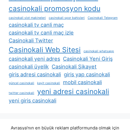
casinokali promosyon kodu
casinokali slot makineleri
casinokali spor bahisleri
Casinokali Telegram
casinokali tv canli maç
casinokali tv canli maç izle
Casinokali Twitter
Casinokali Web Sitesi
casinokali whatsapp
casinokali yeni adres
Casinokali Yeni Giriş
casinokali üyelik
Casinokali Şikayet
giris adresi casinokali
giris yap casinokali
mobil casinokali
güncel casinokali
kayit casinokali
yeni adresi casinokali
twitter casinokali
yeni giris casinokali
Avrasya'nın en büyük reklam platformunda olmak için