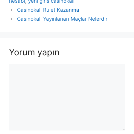
hesabı
,
yeni giris casinokali
Casinokali Rulet Kazanma
Casinokali Yayınlanan Maçlar Nelerdir
Yorum yapın
Yorum