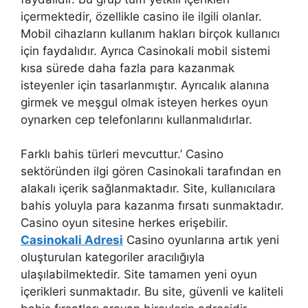
içermektedir, özellikle casino ile ilgili olanlar.
Mobil cihazların kullanım hakları birçok kullanıcı
için faydalıdır. Ayrıca Casinokali mobil sistemi
kısa sürede daha fazla para kazanmak
isteyenler için tasarlanmıştır. Ayrıcalık alanına
girmek ve meşgul olmak isteyen herkes oyun
oynarken cep telefonlarını kullanmalıdırlar.
Farklı bahis türleri mevcuttur.’ Casino
sektöründen ilgi gören Casinokali tarafından en
alakalı içerik sağlanmaktadır. Site, kullanıcılara
bahis yoluyla para kazanma fırsatı sunmaktadır.
Casino oyun sitesine herkes erişebilir.
Casinokali Adresi
Casino oyunlarına artık yeni
oluşturulan kategoriler aracılığıyla
ulaşılabilmektedir. Site tamamen yeni oyun
içerikleri sunmaktadır. Bu site, güvenli ve kaliteli