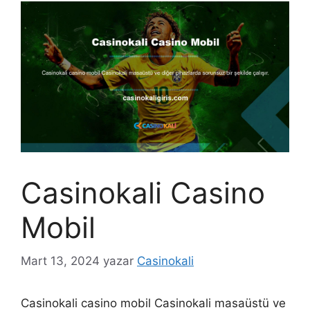
Casinokali Casino
Mobil
Mart 13, 2024
yazar
Casinokali
Casinokali casino mobil Casinokali masaüstü ve