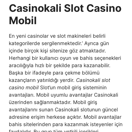
Casinokali Slot Casino
Mobil
En yeni casinolar ve slot makineleri belirli
kategorilerde sergilenmektedir.’ Ayrıca gün
içinde birçok kişi sitenize göz atmaktadır.
Herhangi bir kullanıcı oyun ve bahis seçenekleri
aracılığıyla hızlı bir şekilde para kazanabilir.
Başka bir ifadeyle para çekme bölümü
kazançların yatırıldığı yerdir.
Casinokali slot
casino mobil
Slot’un mobil giriş sisteminin
avantajları. Mobil uyumlu avantajlar Casinokali
üzerinden sağlanmaktadır. Mobil giriş
avantajlarını sunan Casinokali slotunun güncel
adresine erişim herkese açıktır. Mobil avantajlar
bahis sitelerinden para kazanmak isteyenler için
faydalıdır. Bu grup tüm yetkili içerikleri