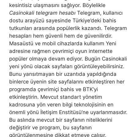
kesintisiz ulaşmasını sağlıyor. Böylelikle
Casinokali telegram hesabı
Telegram, kullanıcı
dostu arayüzü sayesinde Türkiye’deki bahis
tutkunları arasında popülerlik kazandı. Telegram
hesapları hem güvenli hem de güvenilirdir.
Masaüstü ve mobil cihazlarda kullanım Yeni
adresine rağmen çevrimiçi oyun internette
popüler olmaya devam ediyor. Bugün Casinokali
yeni yönü olacak sayfaları görüntüleyebilirsiniz.
Bunu yansıtmayan bir uzantıda yapıldığında
binlerce üyenin site sayfalarını etkinleştiren her
programda çevrimiçi bahis ve BTK’yi
etkinleştirin. Mevcut standart yönetim
kadrosuna yön veren bilgi teknolojisinin en
önemli yönü İletişim Enstitüsü’ne uyarlanmasıdır.
Bu aslında mevcut bir sayfanın niteliklerini
değiştirir ve program, bu sayfanın
görüntülenmesine dikkat etmeye çalışır.