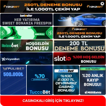
×
CASINOKALI GİRİŞ İÇİN TIKLAYINIZ!