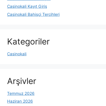
Casinokali Kayıt Giriş
Casinokali Bahisçi Tercihleri
Kategoriler
Casinokali
Arşivler
Temmuz 2026
Haziran 2026