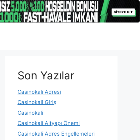
Son Yazılar
Casinokali Adresi
Casinokali Giriş
Casinokali
Casinokali Altyapı Önemi
Casinokali Adres Engellemeleri